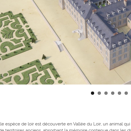
e espèce de loir est découverte en Vallée du Loir, un animal qui
de territoires anciens, absorbant la mémoire contenue dans les d