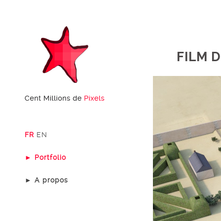
FILM D
FR
EN
► Portfolio
► A propos