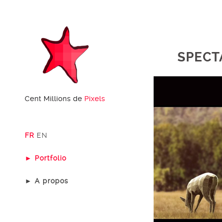
SPECT
FR
EN
► Portfolio
► A propos