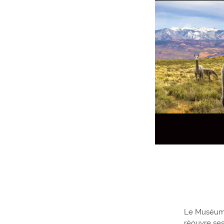
Le Muséum d
réouvre ses